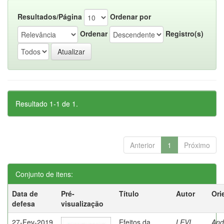
Resultados/Página
Ordenar por
Ordenar
Registro(s)
Resultado 1-1 de 1.
Anterior
1
Próximo
Conjunto de itens:
Data de
Pré-
Título
Autor
Ori
defesa
visualização
27-Fev-2019
Efeitos da
LEVI,
And