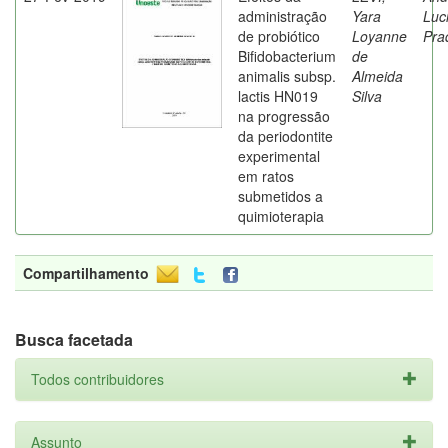
administração
Yara
Luc
de probiótico
Loyanne
Pra
Bifidobacterium
de
animalis subsp.
Almeida
lactis HN019
Silva
na progressão
da periodontite
experimental
em ratos
submetidos a
quimioterapia
Compartilhamento
Busca facetada
Todos contribuidores
Assunto