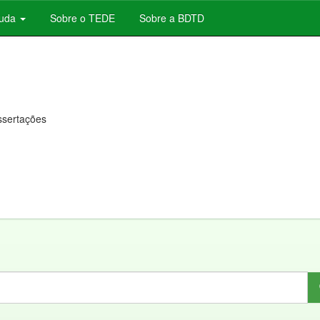
juda
Sobre o TEDE
Sobre a BDTD
issertações