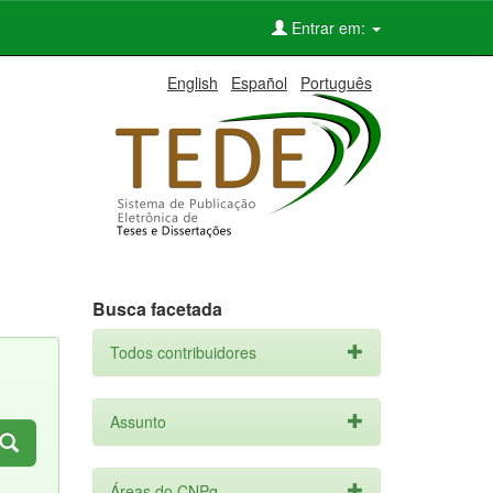
Entrar em:
English
Español
Português
Busca facetada
Todos contribuidores
Assunto
Áreas do CNPq