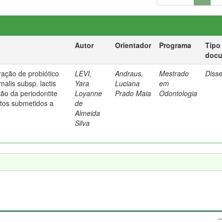
Autor
Orientador
Programa
Tipo
doc
ração de probiótico
LEVI,
Andraus,
Mestrado
Diss
malis subsp. lactis
Yara
Luciana
em
ão da periodontite
Loyanne
Prado Maia
Odontologia
tos submetidos a
de
Almeida
Silva