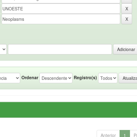
Ordenar
Registro(s)
Anterior
1
P