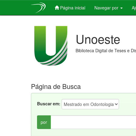
Página inicial
Navegar por
A
Skip
navigation
Unoeste
Biblioteca Digital de Teses e D
Página de Busca
Buscar em:
por