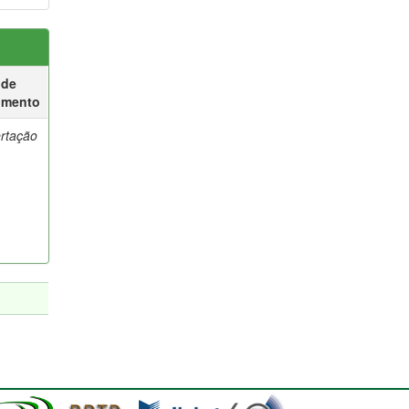
 de
umento
ertação