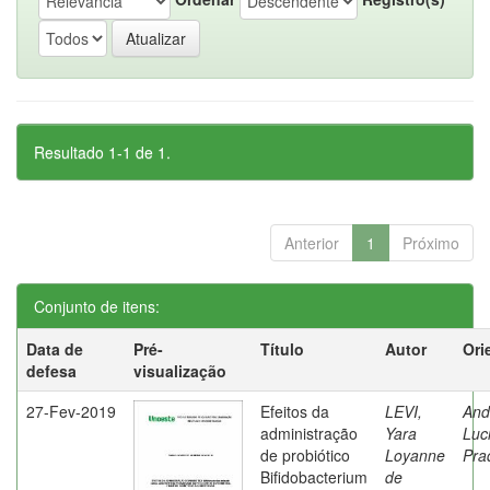
Resultado 1-1 de 1.
Anterior
1
Próximo
Conjunto de itens:
Data de
Pré-
Título
Autor
Ori
defesa
visualização
27-Fev-2019
Efeitos da
LEVI,
And
administração
Yara
Luc
de probiótico
Loyanne
Pra
Bifidobacterium
de