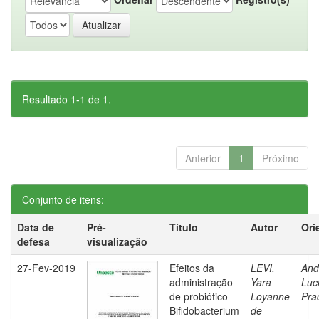
Resultado 1-1 de 1.
Anterior
1
Próximo
Conjunto de itens:
Data de
Pré-
Título
Autor
Ori
defesa
visualização
27-Fev-2019
Efeitos da
LEVI,
And
administração
Yara
Luc
de probiótico
Loyanne
Pra
Bifidobacterium
de