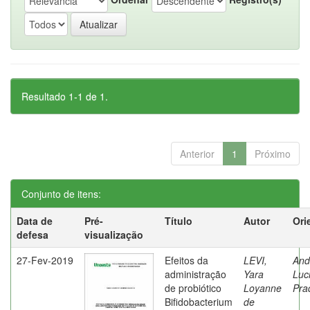
Resultado 1-1 de 1.
Anterior
1
Próximo
Conjunto de itens:
Data de
Pré-
Título
Autor
Ori
defesa
visualização
27-Fev-2019
Efeitos da
LEVI,
And
administração
Yara
Luc
de probiótico
Loyanne
Pra
Bifidobacterium
de