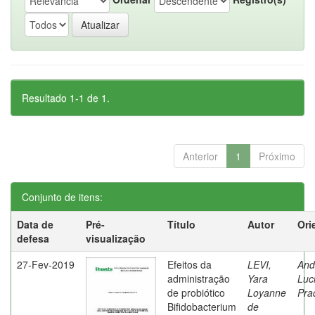
Resultado 1-1 de 1.
Anterior
1
Próximo
Conjunto de itens:
Data de
Pré-
Título
Autor
Ori
defesa
visualização
27-Fev-2019
Efeitos da
LEVI,
And
administração
Yara
Luc
de probiótico
Loyanne
Pra
Bifidobacterium
de