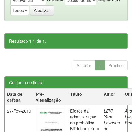
Resultado 1-1 de 1.
Anterior
1
Próximo
Conjunto de itens:
Data de
Pré-
Título
Autor
Ori
defesa
visualização
27-Fev-2019
Efeitos da
LEVI,
And
administração
Yara
Luc
de probiótico
Loyanne
Pra
Bifidobacterium
de