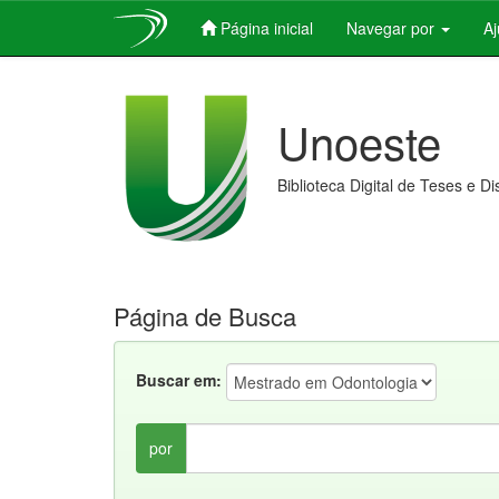
Página inicial
Navegar por
A
Skip
navigation
Unoeste
Biblioteca Digital de Teses e D
Página de Busca
Buscar em:
por