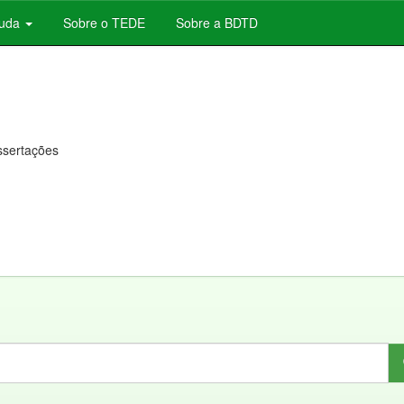
juda
Sobre o TEDE
Sobre a BDTD
issertações