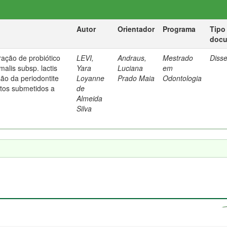
Autor
Orientador
Programa
Tipo
doc
ração de probiótico
LEVI,
Andraus,
Mestrado
Diss
malis subsp. lactis
Yara
Luciana
em
ão da periodontite
Loyanne
Prado Maia
Odontologia
tos submetidos a
de
Almeida
Silva