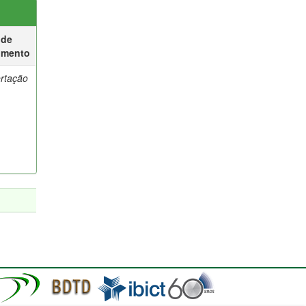
 de
umento
ertação