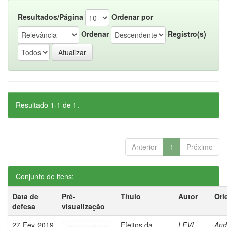
Resultados/Página
Ordenar por
Ordenar
Registro(s)
Resultado 1-1 de 1.
Anterior
1
Próximo
Conjunto de itens:
Data de
Pré-
Título
Autor
Ori
defesa
visualização
27-Fev-2019
Efeitos da
LEVI,
And