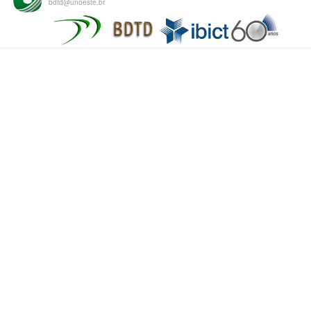
bdtd@unoeste.br