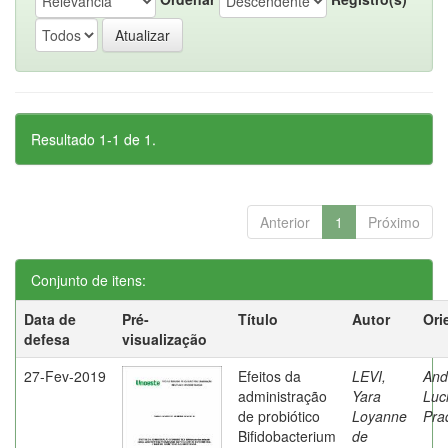
Resultado 1-1 de 1.
Anterior
1
Próximo
Conjunto de itens:
Data de
Pré-
Título
Autor
Ori
defesa
visualização
27-Fev-2019
Efeitos da
LEVI,
And
administração
Yara
Luc
de probiótico
Loyanne
Pra
Bifidobacterium
de