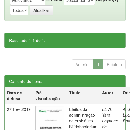
Resultado 1-1 de 1.
Anterior
1
Próximo
Conjunto de itens:
Data de
Pré-
Título
Autor
Ori
defesa
visualização
27-Fev-2019
Efeitos da
LEVI,
And
administração
Yara
Luc
de probiótico
Loyanne
Pra
Bifidobacterium
de