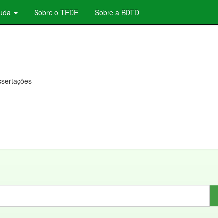
juda
Sobre o TEDE
Sobre a BDTD
issertações