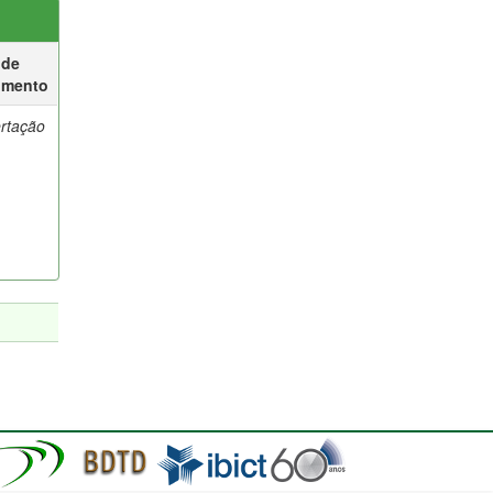
 de
umento
ertação