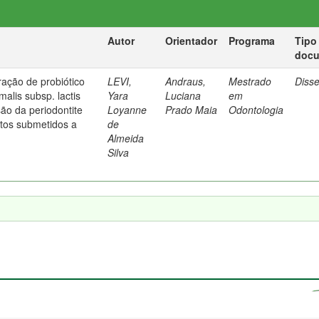
Autor
Orientador
Programa
Tipo
doc
ração de probiótico
LEVI,
Andraus,
Mestrado
Diss
malis subsp. lactis
Yara
Luciana
em
ão da periodontite
Loyanne
Prado Maia
Odontologia
tos submetidos a
de
Almeida
Silva