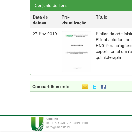
Conjunto de itens:
Data de
Pré-
Título
defesa
visualização
27-Fev-2019
Efeitos da administ
Bifidobacterium ani
HN019 na progress
experimental em ra
quimioterapia
Compartilhamento
Unoeste
0800 7715533 / (18) 32292003
bdtd@unoeste.br