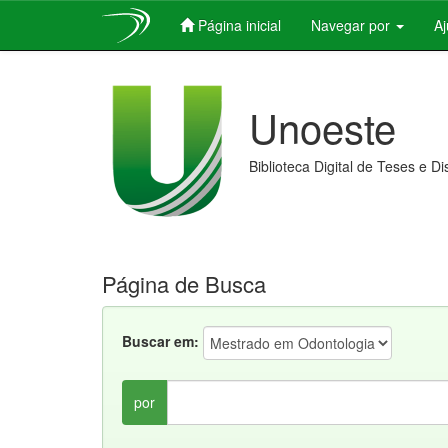
Página inicial
Navegar por
A
Skip
navigation
Unoeste
Biblioteca Digital de Teses e D
Página de Busca
Buscar em:
por