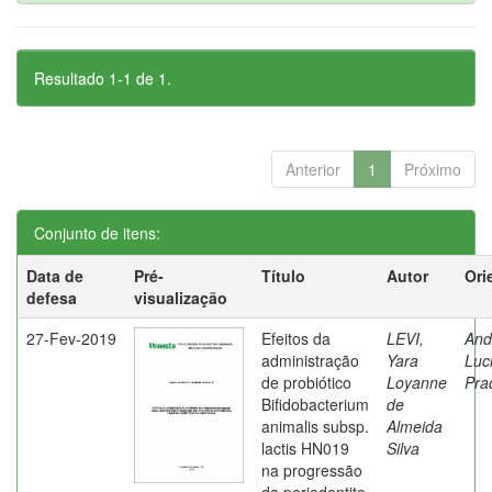
Resultado 1-1 de 1.
Anterior
1
Próximo
Conjunto de itens:
Data de
Pré-
Título
Autor
Ori
defesa
visualização
27-Fev-2019
Efeitos da
LEVI,
And
administração
Yara
Luc
de probiótico
Loyanne
Pra
Bifidobacterium
de
animalis subsp.
Almeida
lactis HN019
Silva
na progressão