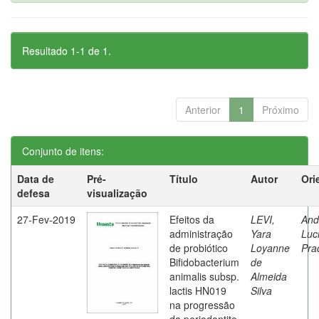
Resultado 1-1 de 1.
Anterior
1
Próximo
Conjunto de itens:
Data de
Pré-
Título
Autor
Ori
defesa
visualização
27-Fev-2019
Efeitos da
LEVI,
And
administração
Yara
Luc
de probiótico
Loyanne
Pra
Bifidobacterium
de
animalis subsp.
Almeida
lactis HN019
Silva
na progressão