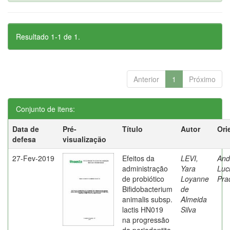
Resultado 1-1 de 1.
Anterior
1
Próximo
Conjunto de itens:
Data de
Pré-
Título
Autor
Ori
defesa
visualização
27-Fev-2019
Efeitos da
LEVI,
And
administração
Yara
Luc
de probiótico
Loyanne
Pra
Bifidobacterium
de
animalis subsp.
Almeida
lactis HN019
Silva
na progressão