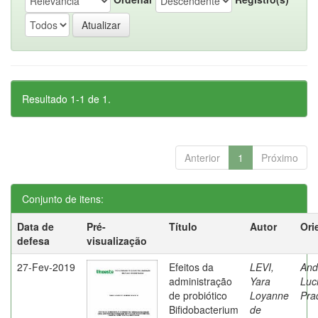
Resultado 1-1 de 1.
Anterior
1
Próximo
Conjunto de itens:
Data de
Pré-
Título
Autor
Ori
defesa
visualização
27-Fev-2019
Efeitos da
LEVI,
And
administração
Yara
Luc
de probiótico
Loyanne
Pra
Bifidobacterium
de