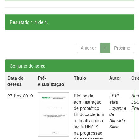
Resultado 1-1 de 1.
Anterior
1
Próximo
Conjunto de itens:
Data de
Pré-
Título
Autor
Ori
defesa
visualização
27-Fev-2019
Efeitos da
LEVI,
And
administração
Yara
Luc
de probiótico
Loyanne
Pra
Bifidobacterium
de
animalis subsp.
Almeida
lactis HN019
Silva
na progressão