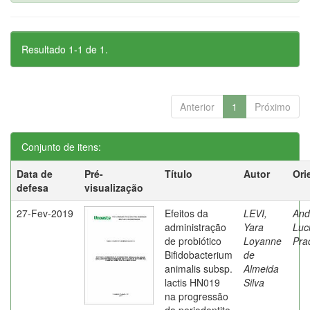
Resultado 1-1 de 1.
Anterior
1
Próximo
Conjunto de itens:
Data de
Pré-
Título
Autor
Ori
defesa
visualização
27-Fev-2019
Efeitos da
LEVI,
And
administração
Yara
Luc
de probiótico
Loyanne
Pra
Bifidobacterium
de
animalis subsp.
Almeida
lactis HN019
Silva
na progressão