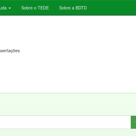
juda
Sobre o TEDE
Sobre a BDTD
issertações