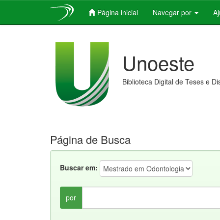
Página inicial
Navegar por
A
Skip
navigation
Unoeste
Biblioteca Digital de Teses e D
Página de Busca
Buscar em:
por