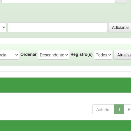
Ordenar
Registro(s)
Anterior
1
P