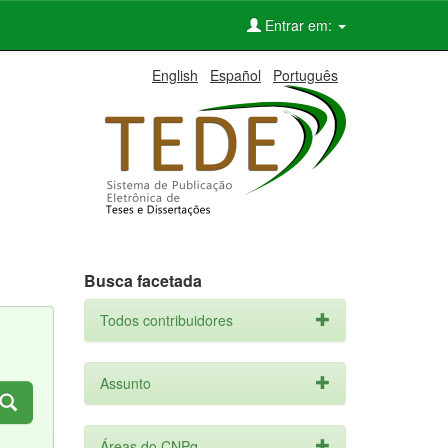
Entrar em:
English
Español
Português
Busca facetada
Todos contribuidores
Assunto
Áreas do CNPq