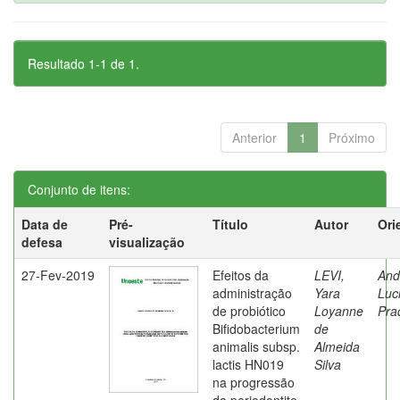
Resultado 1-1 de 1.
Anterior
1
Próximo
Conjunto de itens:
Data de
Pré-
Título
Autor
Ori
defesa
visualização
27-Fev-2019
Efeitos da
LEVI,
And
administração
Yara
Luc
de probiótico
Loyanne
Pra
Bifidobacterium
de
animalis subsp.
Almeida
lactis HN019
Silva
na progressão