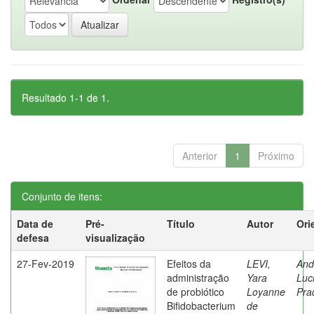
Resultado 1-1 de 1.
Anterior
1
Próximo
Conjunto de itens:
Data de
Pré-
Título
Autor
Ori
defesa
visualização
27-Fev-2019
Efeitos da
LEVI,
And
administração
Yara
Luc
de probiótico
Loyanne
Pra
Bifidobacterium
de