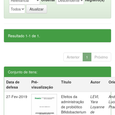
Resultado 1-1 de 1.
Anterior
1
Próximo
Conjunto de itens:
Data de
Pré-
Título
Autor
Ori
defesa
visualização
27-Fev-2019
Efeitos da
LEVI,
And
administração
Yara
Luc
de probiótico
Loyanne
Pra
Bifidobacterium
de