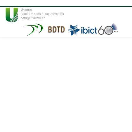
Unoeste
0800 7715533 / (18) 32292003
bdtd@unoeste.br