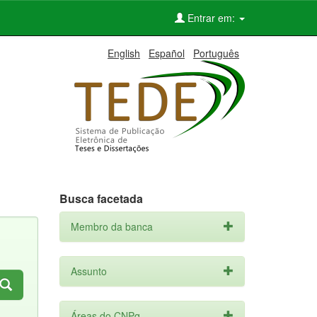
Entrar em:
English
Español
Português
Busca facetada
Membro da banca
Assunto
Áreas do CNPq