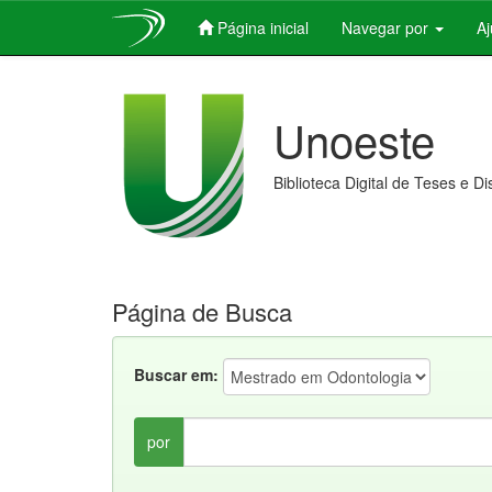
Página inicial
Navegar por
A
Skip
navigation
Unoeste
Biblioteca Digital de Teses e D
Página de Busca
Buscar em:
por