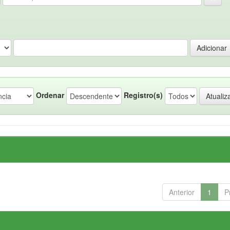
Ordenar
Registro(s)
Anterior
1
P