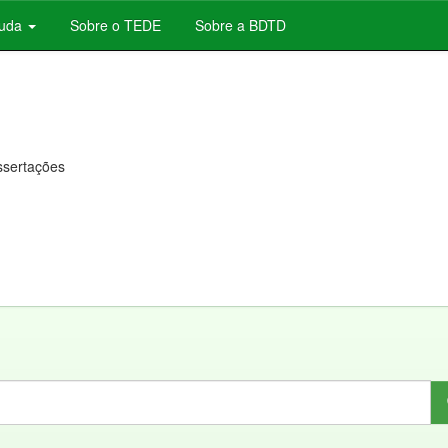
juda
Sobre o TEDE
Sobre a BDTD
issertações