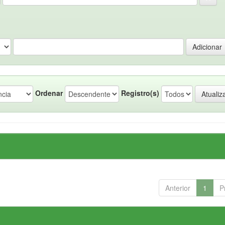
Ordenar
Registro(s)
Anterior
1
P