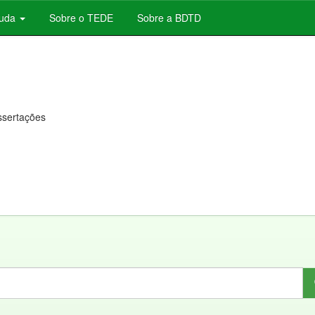
juda
Sobre o TEDE
Sobre a BDTD
issertações