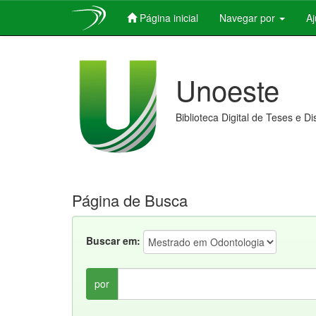
Página inicial
Navegar por
A
Skip
navigation
Unoeste
Biblioteca Digital de Teses e D
Página de Busca
Buscar em:
por