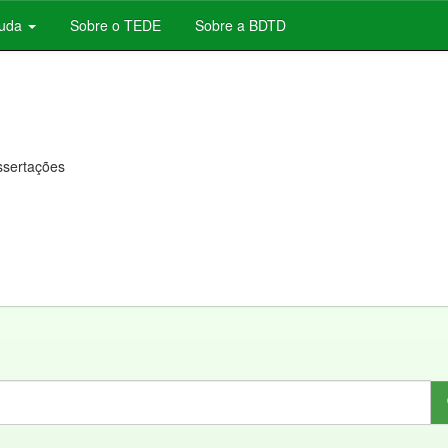
juda
Sobre o TEDE
Sobre a BDTD
issertações