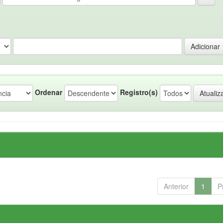
Ordenar
Registro(s)
Anterior
1
P