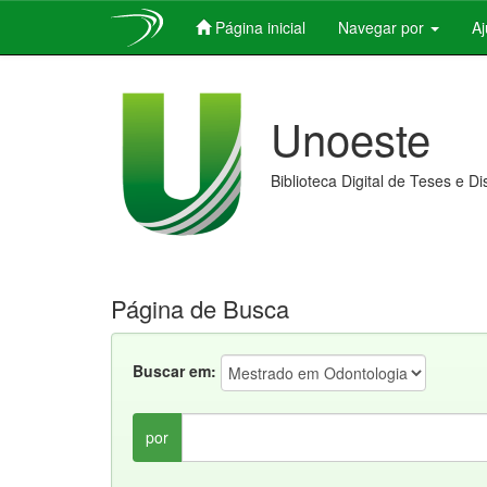
Página inicial
Navegar por
A
Skip
navigation
Unoeste
Biblioteca Digital de Teses e D
Página de Busca
Buscar em:
por