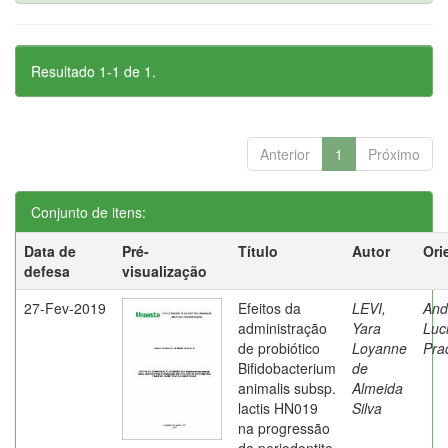
Resultado 1-1 de 1.
Anterior
1
Próximo
Conjunto de itens:
Data de
Pré-
Título
Autor
Ori
defesa
visualização
27-Fev-2019
Efeitos da
LEVI,
And
administração
Yara
Luc
de probiótico
Loyanne
Pra
Bifidobacterium
de
animalis subsp.
Almeida
lactis HN019
Silva
na progressão