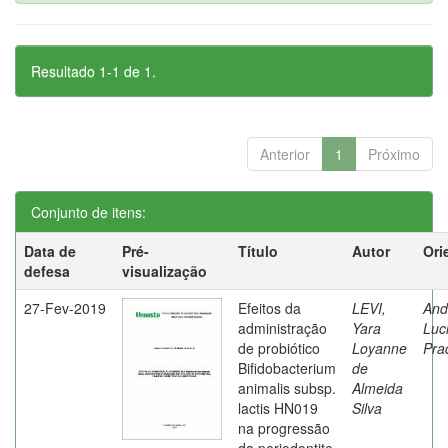
Resultado 1-1 de 1.
Anterior
1
Próximo
Conjunto de itens:
Data de
Pré-
Título
Autor
Ori
defesa
visualização
27-Fev-2019
Efeitos da
LEVI,
And
administração
Yara
Luc
de probiótico
Loyanne
Pra
Bifidobacterium
de
animalis subsp.
Almeida
lactis HN019
Silva
na progressão