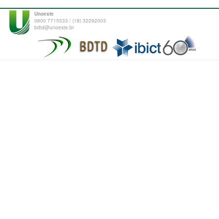
Unoeste
0800 7715533 / (18) 32292003
bdtd@unoeste.br