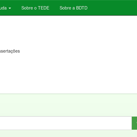
juda
Sobre o TEDE
Sobre a BDTD
issertações