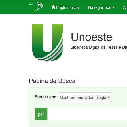
Página inicial
Navegar por
A
Skip
navigation
Unoeste
Biblioteca Digital de Teses e D
Página de Busca
Buscar em:
por