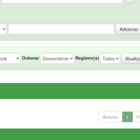
Ordenar
Registro(s)
Anterior
1
P