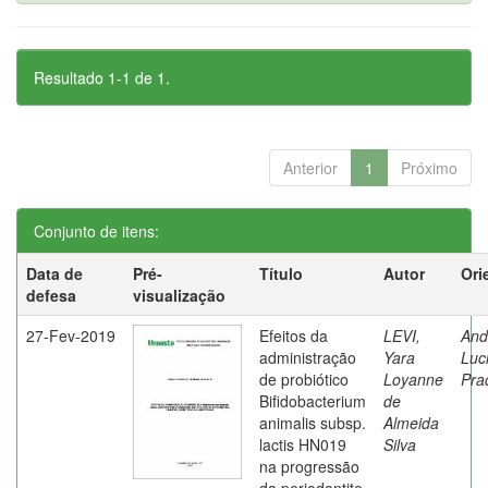
Resultado 1-1 de 1.
Anterior
1
Próximo
Conjunto de itens:
Data de
Pré-
Título
Autor
Ori
defesa
visualização
27-Fev-2019
Efeitos da
LEVI,
And
administração
Yara
Luc
de probiótico
Loyanne
Pra
Bifidobacterium
de
animalis subsp.
Almeida
lactis HN019
Silva
na progressão