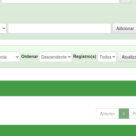
Ordenar
Registro(s)
Anterior
1
P