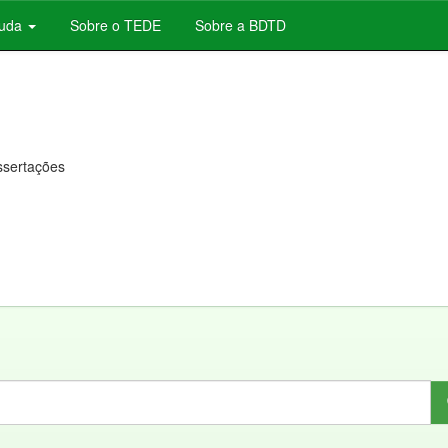
juda
Sobre o TEDE
Sobre a BDTD
issertações