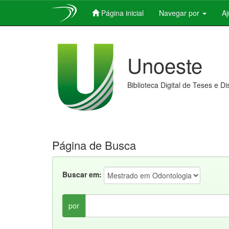
Página inicial
Navegar por
A
Skip
navigation
Unoeste
Biblioteca Digital de Teses e D
Página de Busca
Buscar em:
por