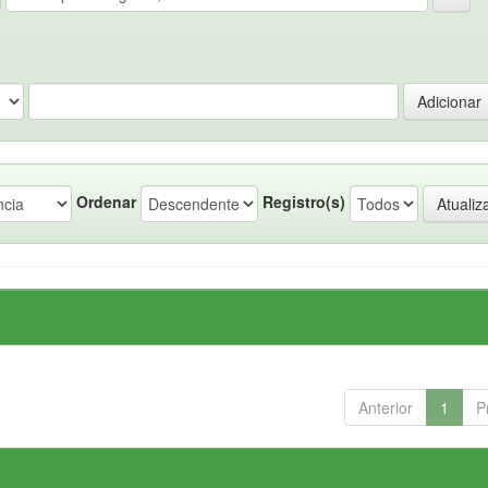
Ordenar
Registro(s)
Anterior
1
P