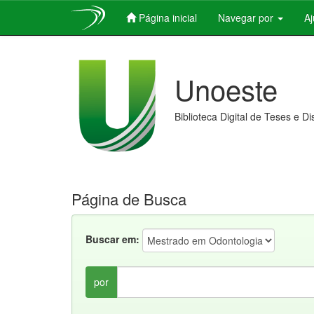
Página inicial
Navegar por
A
Skip
navigation
Unoeste
Biblioteca Digital de Teses e D
Página de Busca
Buscar em:
por