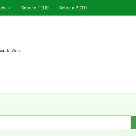
juda
Sobre o TEDE
Sobre a BDTD
issertações