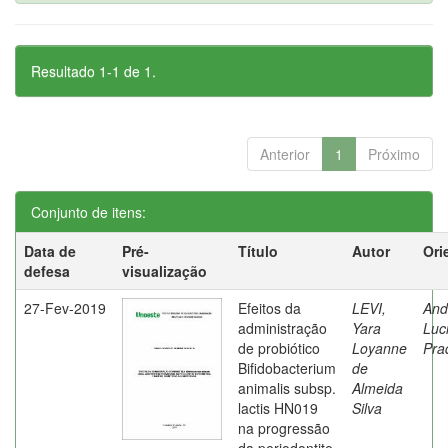
Resultado 1-1 de 1.
Anterior
1
Próximo
Conjunto de itens:
Data de
Pré-
Título
Autor
Ori
defesa
visualização
27-Fev-2019
Efeitos da
LEVI,
And
administração
Yara
Luc
de probiótico
Loyanne
Pra
Bifidobacterium
de
animalis subsp.
Almeida
lactis HN019
Silva
na progressão