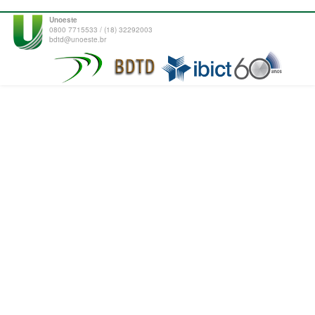
Unoeste
0800 7715533 / (18) 32292003
bdtd@unoeste.br