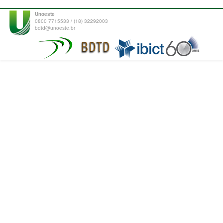
Unoeste
0800 7715533 / (18) 32292003
bdtd@unoeste.br