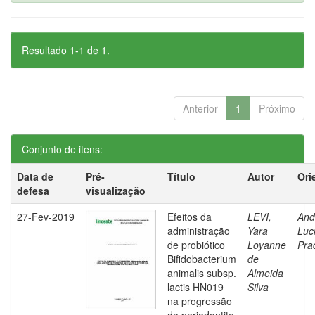
Resultado 1-1 de 1.
Anterior
1
Próximo
Conjunto de itens:
Data de
Pré-
Título
Autor
Ori
defesa
visualização
27-Fev-2019
Efeitos da
LEVI,
And
administração
Yara
Luc
de probiótico
Loyanne
Pra
Bifidobacterium
de
animalis subsp.
Almeida
lactis HN019
Silva
na progressão