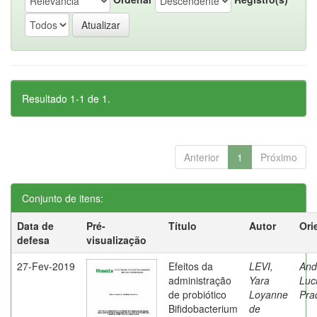
Resultado 1-1 de 1.
Anterior
1
Próximo
Conjunto de itens:
Data de
Pré-
Título
Autor
Ori
defesa
visualização
27-Fev-2019
Efeitos da
LEVI,
And
administração
Yara
Luc
de probiótico
Loyanne
Pra
Bifidobacterium
de