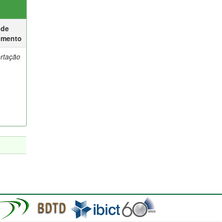
 de
umento
ertação