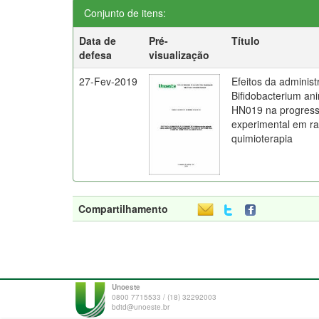
Conjunto de itens:
Data de
Pré-
Título
defesa
visualização
27-Fev-2019
Efeitos da administ
Bifidobacterium ani
HN019 na progress
experimental em ra
quimioterapia
Compartilhamento
Unoeste
0800 7715533 / (18) 32292003
bdtd@unoeste.br