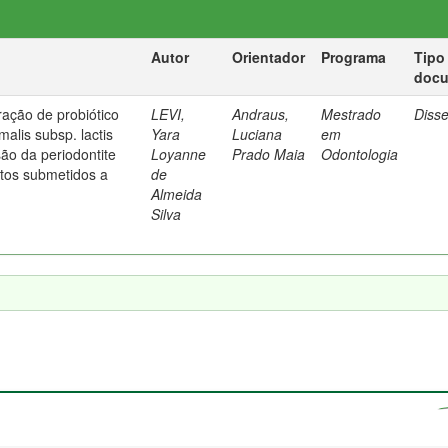
Autor
Orientador
Programa
Tipo
doc
ração de probiótico
LEVI,
Andraus,
Mestrado
Diss
malis subsp. lactis
Yara
Luciana
em
ão da periodontite
Loyanne
Prado Maia
Odontologia
tos submetidos a
de
Almeida
Silva