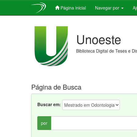
Página inicial
Navegar por
A
Skip
navigation
Unoeste
Biblioteca Digital de Teses e D
Página de Busca
Buscar em:
por