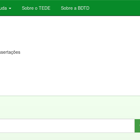
juda
Sobre o TEDE
Sobre a BDTD
issertações