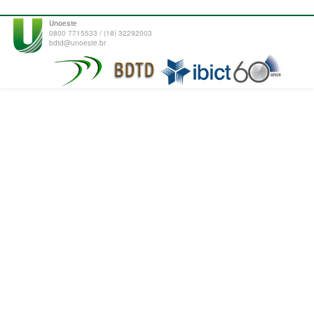
Unoeste
0800 7715533 / (18) 32292003
bdtd@unoeste.br