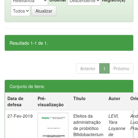
Resultado 1-1 de 1.
Anterior
1
Próximo
Conjunto de itens:
Data de
Pré-
Título
Autor
Ori
defesa
visualização
27-Fev-2019
Efeitos da
LEVI,
And
administração
Yara
Luc
de probiótico
Loyanne
Pra
Bifidobacterium
de