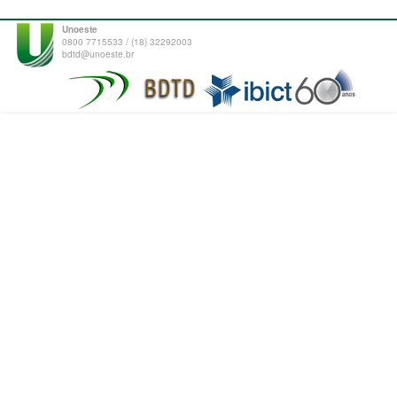
Unoeste
0800 7715533 / (18) 32292003
bdtd@unoeste.br