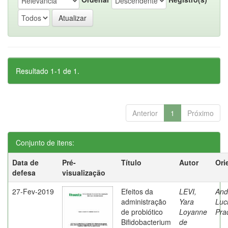
Resultado 1-1 de 1.
Anterior
1
Próximo
Conjunto de itens:
Data de
Pré-
Título
Autor
Ori
defesa
visualização
27-Fev-2019
Efeitos da
LEVI,
And
administração
Yara
Luc
de probiótico
Loyanne
Pra
Bifidobacterium
de