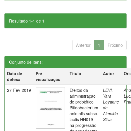
Resultado 1-1 de 1.
Anterior
1
Próximo
Conjunto de itens:
Data de
Pré-
Título
Autor
Ori
defesa
visualização
27-Fev-2019
Efeitos da
LEVI,
And
administração
Yara
Luc
de probiótico
Loyanne
Pra
Bifidobacterium
de
animalis subsp.
Almeida
lactis HN019
Silva
na progressão