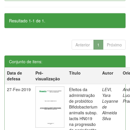
Resultado 1-1 de 1.
Anterior
1
Próximo
Conjunto de itens:
Data de
Pré-
Título
Autor
Ori
defesa
visualização
27-Fev-2019
Efeitos da
LEVI,
And
administração
Yara
Luc
de probiótico
Loyanne
Pra
Bifidobacterium
de
animalis subsp.
Almeida
lactis HN019
Silva
na progressão