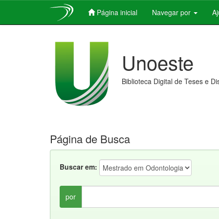
Página inicial
Navegar por
A
Skip
navigation
Unoeste
Biblioteca Digital de Teses e D
Página de Busca
Buscar em:
por