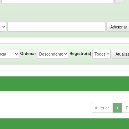
Ordenar
Registro(s)
Anterior
1
P