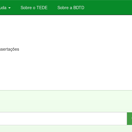
juda
Sobre o TEDE
Sobre a BDTD
issertações