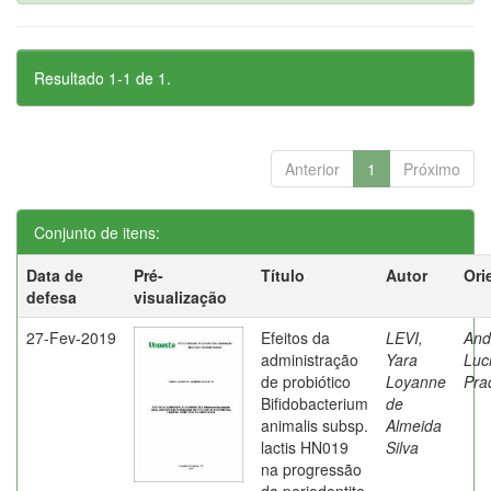
Resultado 1-1 de 1.
Anterior
1
Próximo
Conjunto de itens:
Data de
Pré-
Título
Autor
Ori
defesa
visualização
27-Fev-2019
Efeitos da
LEVI,
And
administração
Yara
Luc
de probiótico
Loyanne
Pra
Bifidobacterium
de
animalis subsp.
Almeida
lactis HN019
Silva
na progressão