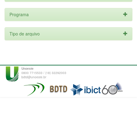
Programa
Tipo de arquivo
Unoeste
0800 7715533 / (18) 32292003
bdtd@unoeste.br