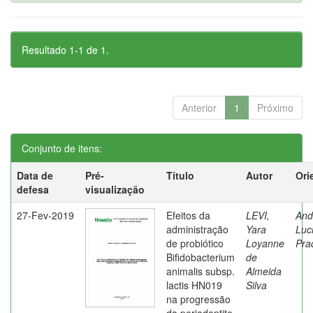
Resultado 1-1 de 1.
Anterior
1
Próximo
Conjunto de itens:
Data de
Pré-
Título
Autor
Ori
defesa
visualização
27-Fev-2019
Efeitos da
LEVI,
And
administração
Yara
Luc
de probiótico
Loyanne
Pra
Bifidobacterium
de
animalis subsp.
Almeida
lactis HN019
Silva
na progressão