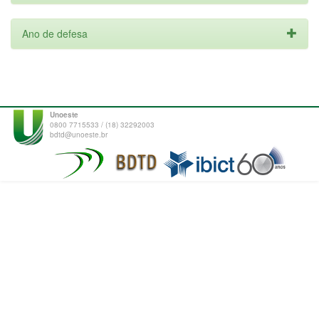
Ano de defesa
Unoeste
0800 7715533 / (18) 32292003
bdtd@unoeste.br