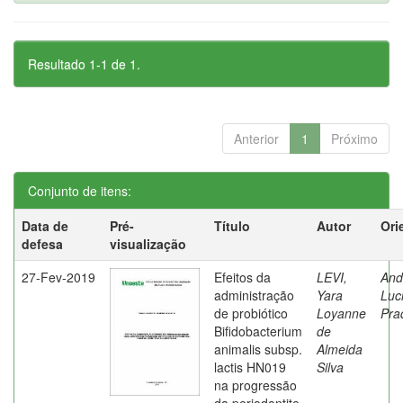
Resultado 1-1 de 1.
Anterior
1
Próximo
Conjunto de itens:
Data de
Pré-
Título
Autor
Ori
defesa
visualização
27-Fev-2019
Efeitos da
LEVI,
And
administração
Yara
Luc
de probiótico
Loyanne
Pra
Bifidobacterium
de
animalis subsp.
Almeida
lactis HN019
Silva
na progressão