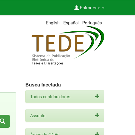
Entrar em:
English
Español
Português
Busca facetada
Todos contribuidores
Assunto
Áreas do CNPq