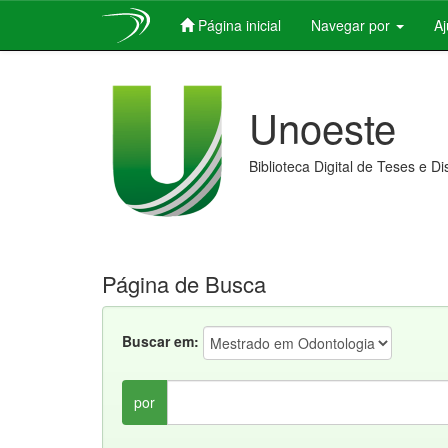
Página inicial
Navegar por
A
Skip
navigation
Unoeste
Biblioteca Digital de Teses e D
Página de Busca
Buscar em:
por