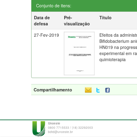
Conjunto de itens:
Data de
Pré-
Título
defesa
visualização
27-Fev-2019
Efeitos da administ
Bifidobacterium ani
HN019 na progress
experimental em ra
quimioterapia
Compartilhamento
Unoeste
0800 7715533 / (18) 32292003
bdtd@unoeste.br