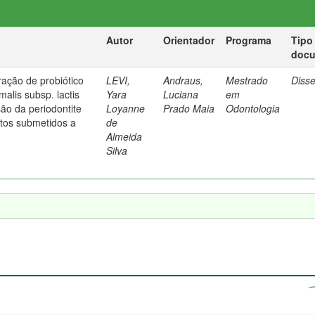
Autor
Orientador
Programa
Tipo
doc
ração de probiótico
LEVI,
Andraus,
Mestrado
Diss
malis subsp. lactis
Yara
Luciana
em
ão da periodontite
Loyanne
Prado Maia
Odontologia
tos submetidos a
de
Almeida
Silva