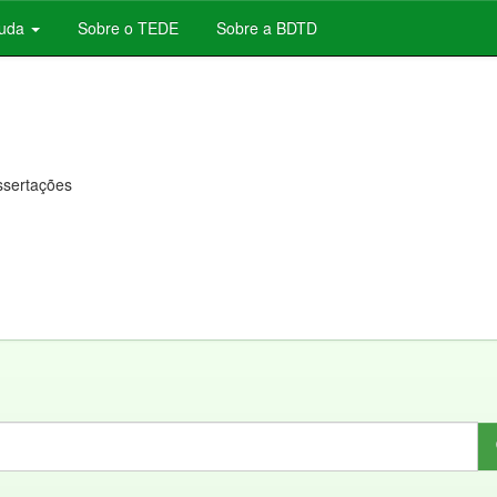
juda
Sobre o TEDE
Sobre a BDTD
issertações