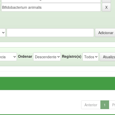
Ordenar
Registro(s)
Anterior
1
P