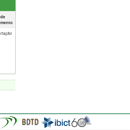
 de
umento
ertação