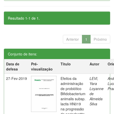
Resultado 1-1 de 1.
Anterior
1
Próximo
Conjunto de itens:
Data de
Pré-
Título
Autor
Ori
defesa
visualização
27-Fev-2019
Efeitos da
LEVI,
And
administração
Yara
Luc
de probiótico
Loyanne
Pra
Bifidobacterium
de
animalis subsp.
Almeida
lactis HN019
Silva
na progressão