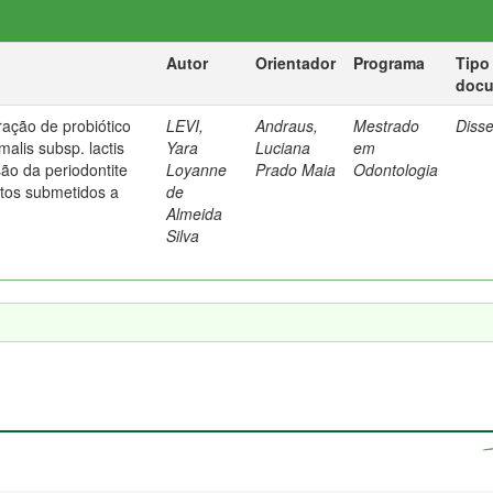
Autor
Orientador
Programa
Tipo
doc
ração de probiótico
LEVI,
Andraus,
Mestrado
Diss
malis subsp. lactis
Yara
Luciana
em
ão da periodontite
Loyanne
Prado Maia
Odontologia
tos submetidos a
de
Almeida
Silva