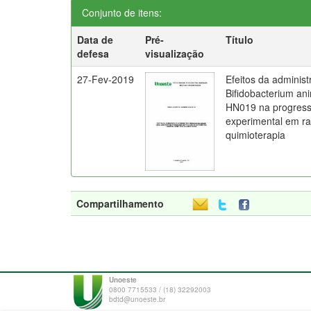
Conjunto de itens:
Data de
Pré-
Título
defesa
visualização
27-Fev-2019
Efeitos da administ
Bifidobacterium ani
HN019 na progress
experimental em ra
quimioterapia
Compartilhamento
Unoeste
0800 7715533 / (18) 32292003
bdtd@unoeste.br