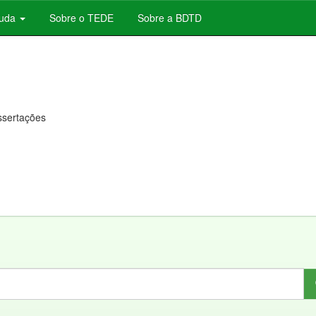
juda
Sobre o TEDE
Sobre a BDTD
issertações