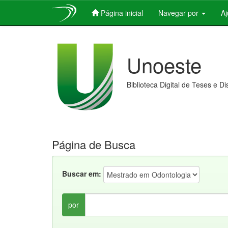
Página inicial
Navegar por
A
Skip
navigation
Unoeste
Biblioteca Digital de Teses e D
Página de Busca
Buscar em:
por