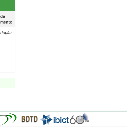
 de
umento
ertação