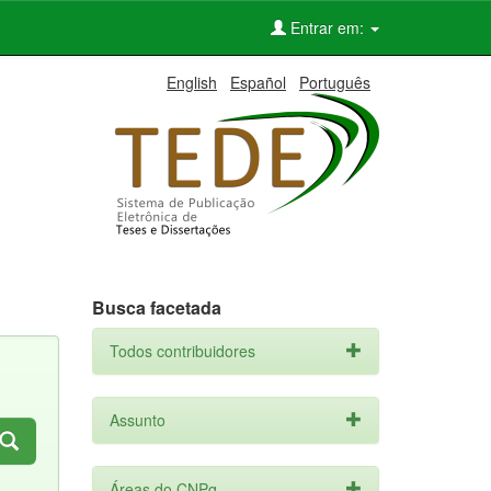
Entrar em:
English
Español
Português
Busca facetada
Todos contribuidores
Assunto
Áreas do CNPq