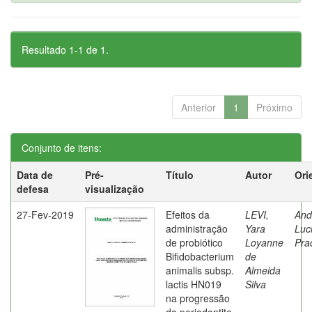
Resultado 1-1 de 1.
Anterior
1
Próximo
Conjunto de itens:
Data de
Pré-
Título
Autor
Ori
defesa
visualização
27-Fev-2019
Efeitos da
LEVI,
And
administração
Yara
Luc
de probiótico
Loyanne
Pra
Bifidobacterium
de
animalis subsp.
Almeida
lactis HN019
Silva
na progressão