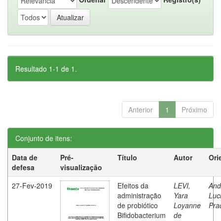
Resultado 1-1 de 1.
Anterior
1
Próximo
Conjunto de itens:
Data de
Pré-
Título
Autor
Ori
defesa
visualização
27-Fev-2019
Efeitos da
LEVI,
And
administração
Yara
Luc
de probiótico
Loyanne
Pra
Bifidobacterium
de