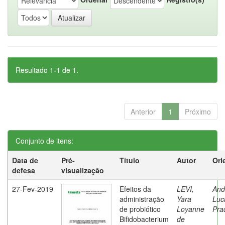
Resultado 1-1 de 1.
Anterior
1
Próximo
Conjunto de itens:
Data de
Pré-
Título
Autor
Ori
defesa
visualização
27-Fev-2019
Efeitos da
LEVI,
And
administração
Yara
Luc
de probiótico
Loyanne
Pra
Bifidobacterium
de