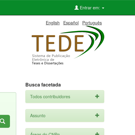
Entrar em:
English
Español
Português
Busca facetada
Todos contribuidores
Assunto
Áreas do CNPq