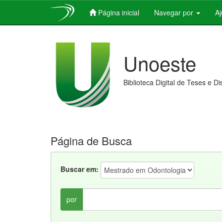
Página inicial
Navegar por
A
Skip
navigation
Unoeste
Biblioteca Digital de Teses e D
Página de Busca
Buscar em:
por