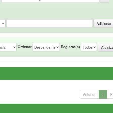
Ordenar
Registro(s)
Anterior
1
P