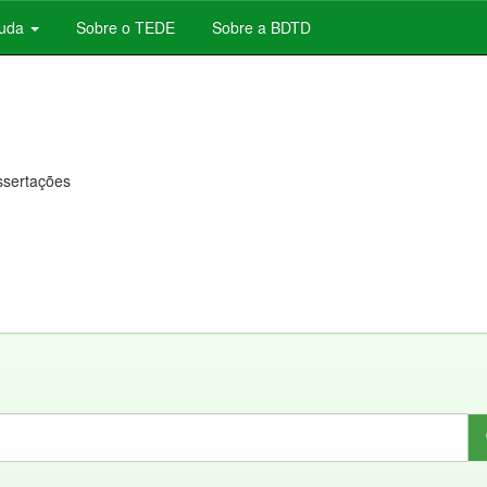
juda
Sobre o TEDE
Sobre a BDTD
issertações